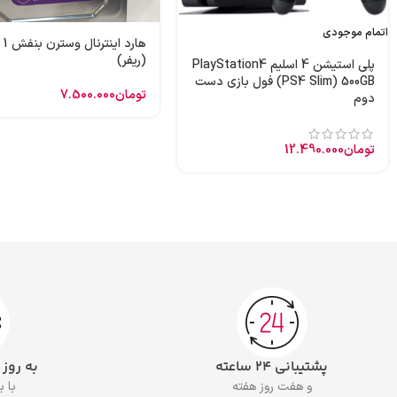
اتمام موجودی
هارد
(ریفر)
پلی استیشن 4 اسلیم PlayStation4
(PS4 Slim) 500GB فول بازی دست
تومان
7.500.000
دوم
تومان
12.490.000
پشتیبانی ۲۴ ساعته
به روز
و هفت روز هفته
با 