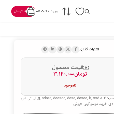
ورود / ثبت نام
0
تومان
اشتراک گذاری
قیمت محصول
تومان
3.120.000
ناموجود
سب:
512 g
ssd
,
it
,
dosoo
,
doso
,
doosoo
,
adata
,
,
آی تی
,
اس
دی
,
خرید
,
دوسو.آیتی
,
فروش