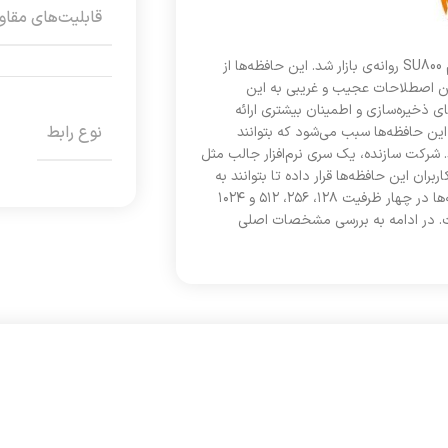
قابلیت‌های مقاو
نسل جدید حافظه‌های حالت جامد (SSD) شرکت «ای‌دیتا» (ADATA) با نام SU800 روانه‌ی بازار شد. این حافظه‌ها از
ی 2D NAND استفاده می‌کند؛ چنین اصطلاحات عجیب و غریبی به این
S قدیمی، کارایی بهتر و فضای ذخیره‌سازی و اطمینان بیشتری ارائه
نوع رابط
ه‌علاوه، سیستم کش (Cache) هوشمند SLC و بافر کش DRAM در این حافظه‌ها سبب می‌شود که بتوانند
 شرکت سازنده، یک سری نرم‌افزار جالب مثل
لود در اختیار کاربران این حافظه‌ها قرار داده تا بتوانند به
کمک آن‌ها، مدیریت و انتقال اطلاعاتشان را بهراحتی انجام دهند. این حافظه‌ها در چهار ظرفیت ۱۲۸، ۲۵۶، ۵۱۲ و ۱۰۲۴
ست. در ادامه به بررسی مشخصات اصلی