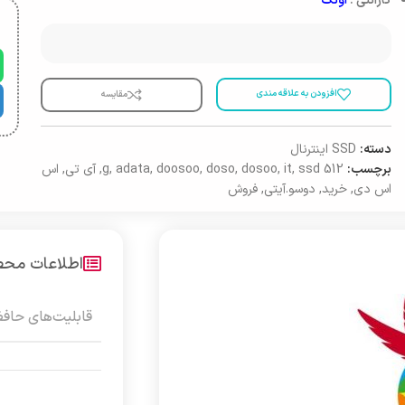
گارانتی :
آونگ
افزودن به علاقه مندی
مقایسه
دسته:
SSD اینترنال
برچسب:
512 g
ssd
,
it
,
dosoo
,
doso
,
doosoo
,
adata
,
,
آی تی
,
اس
اس دی
,
خرید
,
دوسو.آیتی
,
فروش
اطلاعات مح
قابلیت‌های حاف