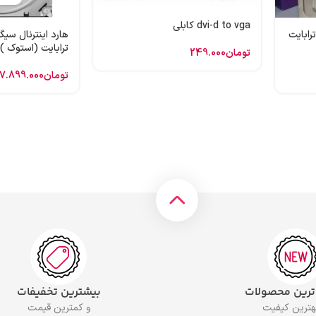
dvi-d to vga کابلی
 اینترنال وسترن بنفش 1 ترابایت
ترابایت (استوک )
تومان
249.000
تومان
7.899.000
 ترین محصولات
بیشترین تخفیفات
بهترین کیفیت
و کمترین قیمت