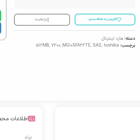
افزودن به علاقه مندی
مقایسه
دسته:
هارد اینترنال
برچسب:
toshiba
,
SAS
,
MG10SFA22TE
,
7200
,
512MB
اطلاعات مح
برند