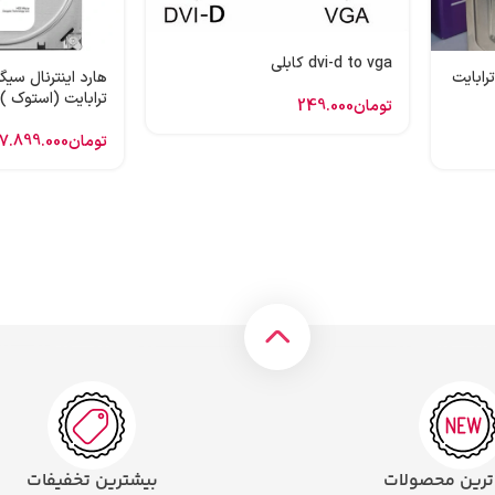
dvi-d to vga کابلی
 اینترنال وسترن بنفش 1 ترابایت
ترابایت (استوک )
تومان
249.000
تومان
7.899.000
 ترین محصولات
بیشترین تخفیفات