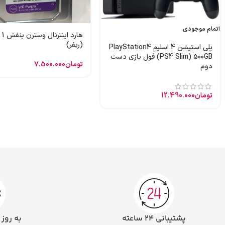
اتمام موجودی
هارد
(ریفر)
پلی استیشن 4 اسلیم PlayStation4
(PS4 Slim) 500GB فول بازی دست
تومان
7.500.000
دوم
تومان
12.490.000
پشتیبانی ۲۴ ساعته
به روز