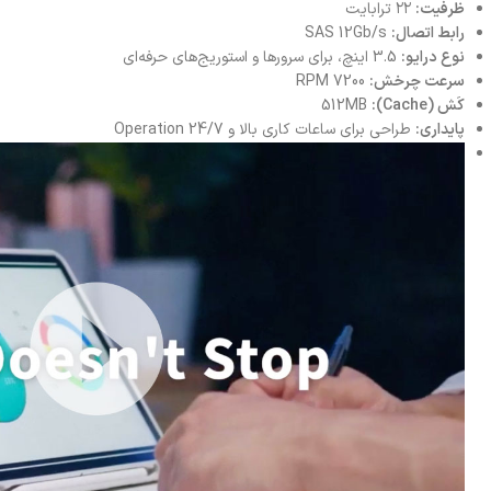
ظرفیت:
۲۲ ترابایت
رابط اتصال:
SAS 12Gb/s
نوع درایو:
3.5 اینچ، برای سرورها و استوریج‌های حرفه‌ای
سرعت چرخش:
7200 RPM
کَش (Cache):
512MB
پایداری:
طراحی برای ساعات کاری بالا و 24/7 Operation