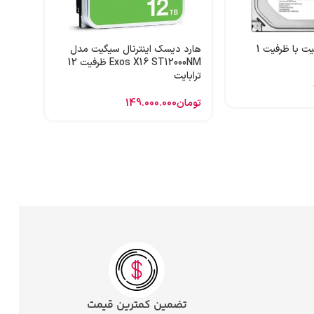
تومان
هارد اینترنال سیگیت با ظرفیت 1
هارد دیسک اینترنال سیگیت مدل
Exos X16 ST12000NM ظرفیت 12
ترابایت
تومان
149.000.000
تضمین کمترین قیمت