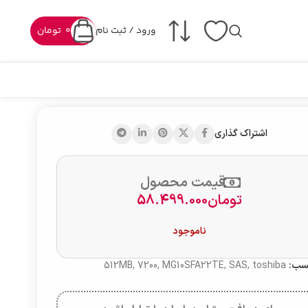
ورود / ثبت نام
0
تومان
اشتراک گذاری
قیمت محصول
تومان
58.499.000
ناموجود
سب:
toshiba
,
SAS
,
MG10SFA22TE
,
7200
,
512MB