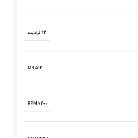
22 ترابایت
512 MB
7200 RPM