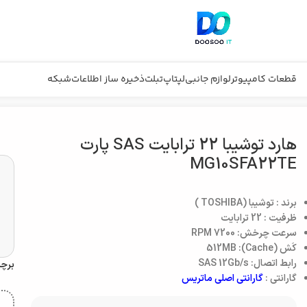
قطعات کامپیوتر
لوازم جانبی
لپتاپ
تبلت
ذخیره ساز اطلاعات
شبکه
هارد توشیبا 22 ترابایت SAS پارت
MG10SFA22TE
برند : توشیبا (TOSHIBA )
ظرفیت : 22 ترابایت
سرعت چرخش: 7200 RPM
کَش (Cache): 512MB
رابط اتصال: SAS 12Gb/s
برچ
گارانتی :
گارانتی اصلی ماتریس