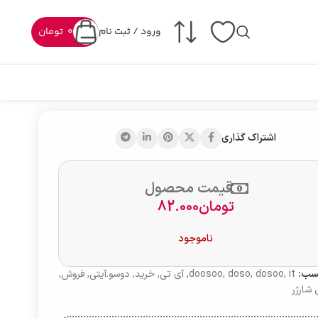
ورود / ثبت نام
0
تومان
اشتراک گذاری
قیمت محصول
تومان
82.000
ناموجود
سب:
it
,
dosoo
,
doso
,
doosoo
,
آی تی
,
خرید
,
دوسو.آیتی
,
فروش
,
 شارژر