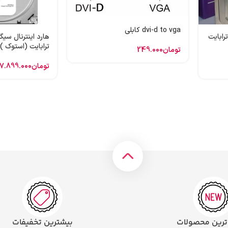
dvi-d to vga کابلی
 اینترنال وسترن بنفش 1 ترابایت
ترابایت (استوک )
تومان
249.000
تومان
7.899.000
 ترین محصولات
بیشترین تخفیفات