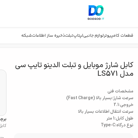
قطعات کامپیوتر
لوازم جانبی
لپتاپ
تبلت
ذخیره ساز اطلاعات
شبکه
ایپ سی مدل LS571
کابل شارژ موبایل و تبلت الدینو تایپ سی
مدل LS571
مشخصات فنی
سرعت شارژ:بسیار بالا (Fast Charge)
خروجی:2.1
سرعت انتقال اطلاعات بسیار بالا
طول کابل:1 متر
برچ
نوع درگاه:Type-C
کابل