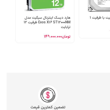
تومان
هارد اینترنال سیگیت با ظرفیت 1
هارد دیسک اینترنال سیگیت مدل
Exos X16 ST12000NM ظرفیت 12
ترابایت
تومان
149.000.000
تضمین کمترین قیمت