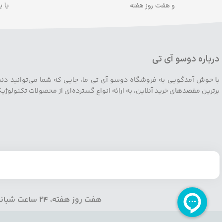
و هفت روز هفته
با 
درباره دوسو آی تی
با خوش آمدگویی به فروشگاه دوسو آی تی ما، جایی که شما می‌توانید دنیایی ا
برترین مقصدهای خرید آنلاین، به ارائه انواع گسترده‌ای از محصولات تکنولوژ
هفت روز هفته، 24 ساعت شبانه روز پاسخگو شما هستیم شماره تماس: 91008005-021 آدرس ایمیل:info@doosoo.ir