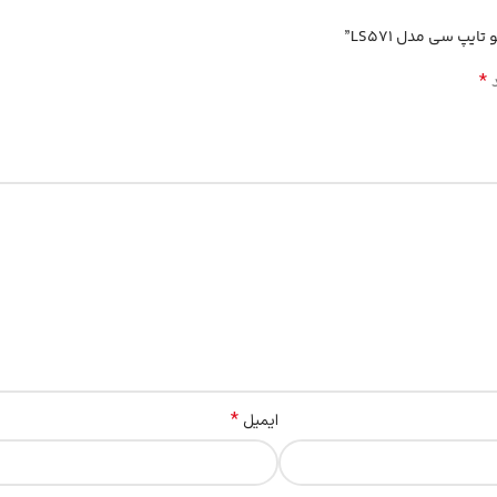
پ سی مدل LS571”
*
د
*
ایمیل