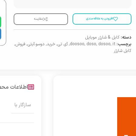
افزودن به علاقه مندی
مقایسه
دسته:
کابل & شارژر موبایل
برچسب:
it
,
dosoo
,
doso
,
doosoo
,
آی تی
,
خرید
,
دوسو.آیتی
,
فروش
,
کابل شارژر
اطلاعات مح
سازگار با