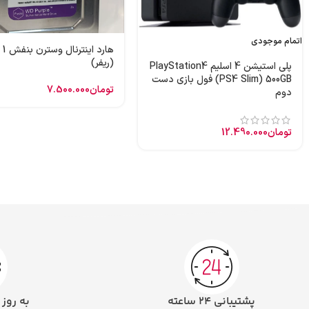
اتمام موجودی
هارد
(ریفر)
پلی استیشن 4 اسلیم PlayStation4
(PS4 Slim) 500GB فول بازی دست
تومان
7.500.000
دوم
تومان
12.490.000
پشتیبانی ۲۴ ساعته
به روز