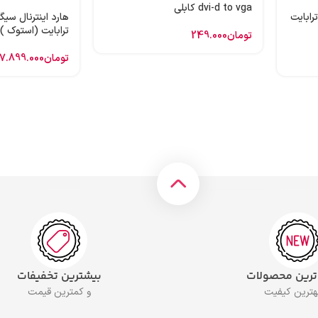
dvi-d to vga کابلی
 اینترنال وسترن بنفش 1 ترابایت
ترابایت (استوک )
تومان
249.000
تومان
7.899.000
 ترین محصولات
بیشترین تخفیفات
بهترین کیفیت
و کمترین قیمت