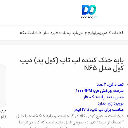
قطعات کامپیوتر
لوازم جانبی
لپتاپ
تبلت
ذخیره ساز اطلاعات
شبکه
پد) دیپ کول مدل N65
پایه خنک کننده لپ تاپ (کول پد) دیپ
کول مدل N65
تعداد فن: 2 عدد
سرعت چرخش فن: 1000RPM
جنس بدنه: پلاستیک، فلز
نورپردازی: ندارد
مناسب برای لپ تاپ: تا 17 اینچ
برچ
درخواست مرجوع کردن کالا در گروه استند و پایه خنک‌کننده با دلیل
(کول
“انصراف از خرید” تنها در صورتی قابل تایید است که کالا در شرایط