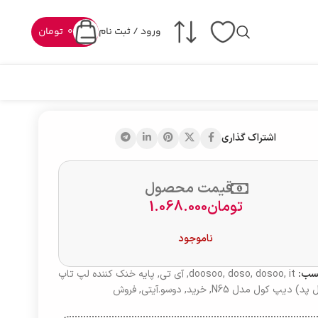
ورود / ثبت نام
0
تومان
اشتراک گذاری
قیمت محصول
تومان
1.068.000
ناموجود
سب:
it
,
dosoo
,
doso
,
doosoo
,
آی تی
,
پایه خنک کننده لپ تاپ
 پد) دیپ کول مدل N65
,
خرید
,
دوسو.آیتی
,
فروش