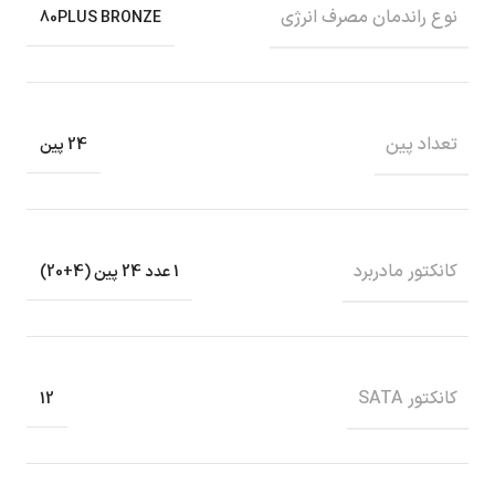
نوع راندمان مصرف انرژی
80PLUS BRONZE
تعداد پین
24 پین
کانکتور مادربرد
1 عدد 24 پین (4+20)
کانکتور SATA
12