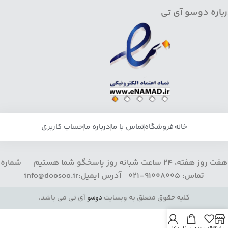
باره دوسو آی تی
خانه
فروشگاه
تماس با ما
درباره ما
حساب کاربری
هفت روز هفته، 24 ساعت شبانه روز پاسخگو شما هستیم شماره
تماس: 91008005-021 آدرس ایمیل:info@doosoo.ir
کلیه حقوق متعلق به وبسایت
دوسو
آی تی می باشد.