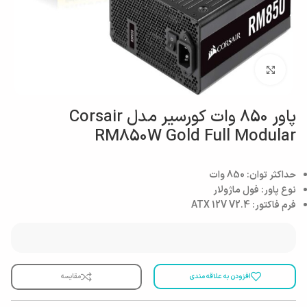
بزرگنمایی تصویر
پاور 850 وات کورسیر مدل Corsair
RM850W Gold Full Modular
حداکثر توان: 850 وات
نوع پاور: فول ماژولار
فرم فاکتور: ATX 12V V2.4
افزودن به علاقه مندی
مقایسه