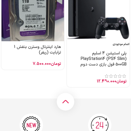
اتمام موجودی
هارد اینترنال وسترن بنفش 1
ترابایت (ریفر)
پلی استیشن 4 اسلیم
PlayStation4 (PS4 Slim)
تومان
7.500.000
500GB فول بازی دست دوم
تومان
12.490.000