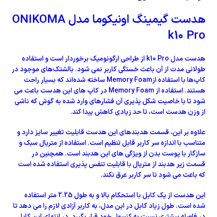
هدست گیمینگ اونیکوما مدل ONIKOMA
k10 Pro
هدست مدل k10 Pro از طراحی ارگونومیک برخوردار است و استفاده
طولانی مدت از آن باعث خستگی کاربر نمی شود. بالشتک‌های موجود در
کاپ‌ها با استفاده ازMemory Foam ساخته شده‌اند که بسیار راحت
هستند. استفاده از Memory Foam در کاپ های این هدست باعث می
شود تا با خاصیت شکل پذیری آن فشارهای وارد شده به گوش که ناشی
از وزن هدست است، تا حد زیادی کاهش پیدا کند.
علاوه بر این، قسمت هدبندهای این هدست قابلیت تغییر سایز دارد و
متناسب با اندازه سر کاربر قابل تنظیم است. استفاده از متریال سبک و
سازگار با پوست بدن از ویژگی های این هدبند است. همچنین در
قسمت زیر هدبند از متریال با قابلیت تنفس پذیری استفاده شده است
که باعث می شود تا سر کاربر عرق نکند.
این هدست از یک کابل با استحکام بالا و به طول 2.25 متر استفاده
شده است. طول زیاد کابل در این مدل، به کاربر آزادی لازم را می دهد تا
در فاصله بیشتری نسبت به کنسول خود قرار بگیرد. در انتهای این کابل