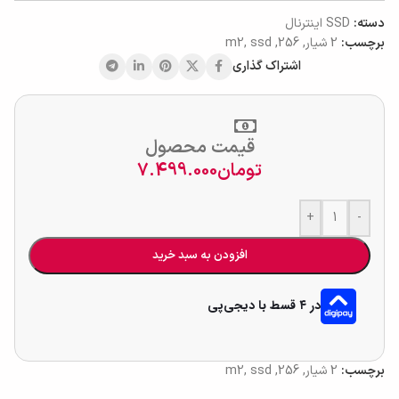
دسته:
SSD اینترنال
برچسب:
2 شیار
,
256
,
ssd
,
m2
اشتراک گذاری
قیمت محصول
تومان
7.499.000
+
-
افزودن به سبد خرید
در ۴ قسط با دیجی‌پی
برچسب:
2 شیار
,
256
,
ssd
,
m2