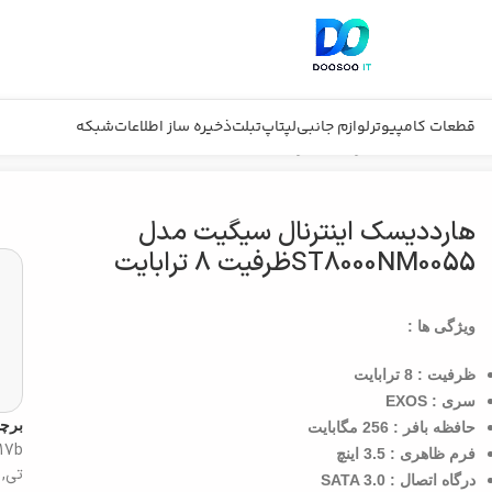
قطعات کامپیوتر
لوازم جانبی
لپتاپ
تبلت
ذخیره ساز اطلاعات
شبکه
هارددیسک اینترنال سیگیت مدل
ST8000NM0055ظرفیت 8 ترابایت
ویژگی ها :
ظرفیت : 8 ترابایت
سری : EXOS
برچ
حافظه بافر : 256 مگابایت
17b
فرم ظاهری : 3.5 اینچ
تی
,
درگاه اتصال : SATA 3.0