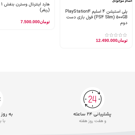
اتمام موجودی
هارد
(ریفر)
پلی استیشن 4 اسلیم PlayStation4
(PS4 Slim) 500GB فول بازی دست
تومان
7.500.000
دوم
تومان
12.490.000
پشتیبانی ۲۴ ساعته
به روز
و هفت روز هفته
با 