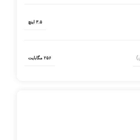
۳.۵ اینچ
)
۲۵۶ مگابایت