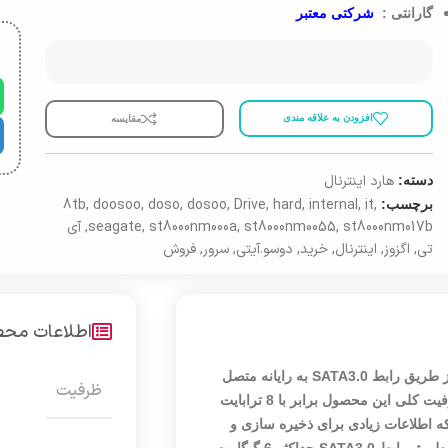
گارانتی :
شرکتی معتبر
افزودن به علاقه مندی
مقایسه
هارد اینترنال
دسته:
8tb
,
doosoo
,
doso
,
dosoo
,
Drive
,
hard
,
internal
,
it
,
برچسب:
st8000nm017b
,
st8000nm0055
,
st8000nm000a
,
seagate
,
آی
تی
,
اگزوز
,
اینترنال
,
خرید
,
دوسو.آیتی
,
سرور
,
فروش
اطلاعات مح
هارددیسک «ST8000NM0055» محصولی از شرکت «سیگیت» است که از طریق رابط SATA3.0 به رایانه متصل
ظرفیت
می‌شود و امکان ذخیره‌سازی اطلاعات را با سرعت زیاد فراهم می‌کند. ظرفیت کلی این محصول برابر با 8 ترابایت
ه اطلاعات زیادی برای ذخیره سازی و
آرشیو دارند بسیار مناسب است. سرعت استاندارد برای انتقال اطلاعات از طریق رابط SATA3.0 حداکثر 6 گیگابیت