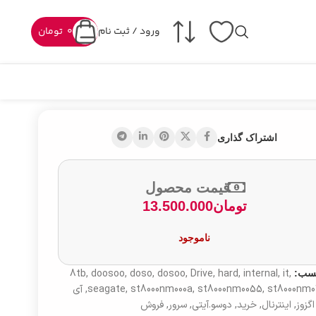
ورود / ثبت نام
0
تومان
اشتراک گذاری
قیمت محصول
تومان
13.500.000
ناموجود
8tb
,
doosoo
,
doso
,
dosoo
,
Drive
,
hard
,
internal
,
it
,
سب:
st8000nm0
,
st8000nm0055
,
st8000nm000a
,
seagate
,
آی
اگزوز
,
اینترنال
,
خرید
,
دوسو.آیتی
,
سرور
,
فروش