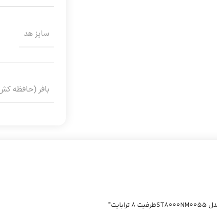
سایز هد
بافر (حافظه کش
ایت”