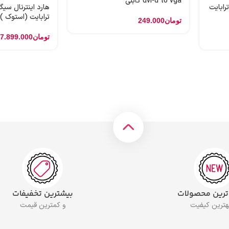
dvi-d to vga کابلی
 اینترنال وسترن بنفش 1 ترابایت
ترابایت (استوک )
تومان
249.000
تومان
7.899.000
 ترین محصولات
بیشترین تخفیفات
بهترین کیفیت
و کمترین قیمت