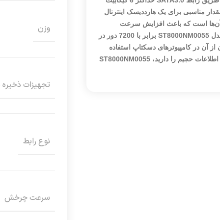
ول برابر با 256 مگابایت بوده که مقدار مناسبی برای یک هارددیسک اینترنال
آن‌ها است که باعث افزایش سرعت
وزن
خواندن و نوشتن می‌شود. سرعت چرخش در هارددیسک اینترنال سیگیت مدل ST8000NM0055 برابر با 7200 دور در
ه به راحتی می‌توان از آن در کامپیوترهای دسکتاپ استفاده
کرد. اگر قصد تهیه‌ی یک هارددیسک اینترنال با ظرفیت مناسب انجام آرشیو اطلاعات حجیم را دارید، ST8000NM0055
تجهیزات ذخیره 
نوع رابط
سرعت چرخش