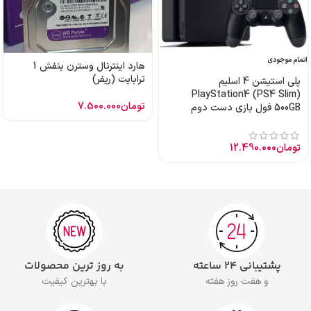
اتمام موجودی
هارد اینترنال وسترن بنفش 1
ترابایت (ریفر)
پلی استیشن 4 اسلیم
PlayStation4 (PS4 Slim)
تومان
7.500.000
500GB فول بازی دست دوم
تومان
12.490.000
پشتیبانی ۲۴ ساعته
به روز ترین محصولات
و هفت روز هفته
با بهترین کیفیت