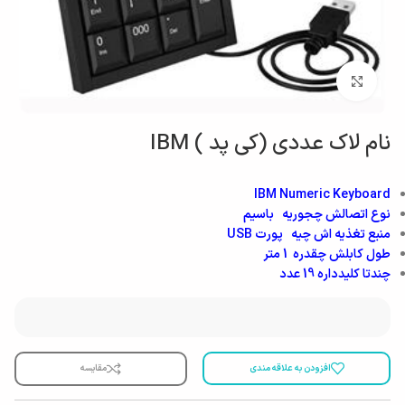
بزرگنمایی تصویر
نام لاک عددی (کی پد ) IBM
IBM Numeric Keyboard
نوع اتصالش چجوریه
باسیم
منبع تغذیه اش چیه
پورت USB
طول کابلش چقدره
1 متر
چندتا کلیدداره
19 عدد
افزودن به علاقه مندی
مقایسه