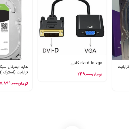
dvi-d to vga کابلی
 اینترنال وسترن بنفش 1 ترابایت
ترابایت (استوک )
تومان
249.000
تومان
7.899.000