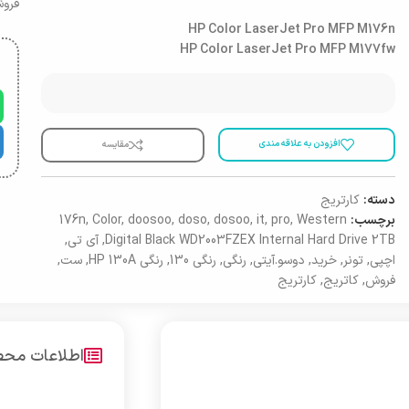
فرو
HP Color LaserJet Pro MFP M176n
HP Color LaserJet Pro MFP M177fw
افزودن به علاقه مندی
مقایسه
دسته:
کارتریج
برچسب:
Western
,
pro
,
it
,
dosoo
,
doso
,
doosoo
,
Color
,
176n
Digital Black WD2003FZEX Internal Hard Drive 2TB
,
آی تی
,
اچپی
,
تونر
,
خرید
,
دوسو.آیتی
,
رنگی
,
رنگی 130
,
رنگی HP 130A
,
ست
,
فروش
,
کاتریج
,
کارتریج
اطلاعات مح