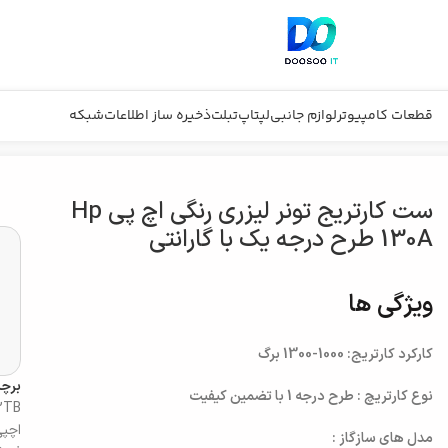
قطعات کامپیوتر
لوازم جانبی
لپتاپ
تبلت
ذخیره ساز اطلاعات
شبکه
ست کارتریج تونر لیزری رنگی اچ پی Hp
130A طرح درجه یک با گارانتی
ویژگی ها
کارکرد کارتریج: 1000-1300 برگ
برچ
نوع کارتریچ : طرح درجه 1 با تضمین کیفیت
 2TB
اچپی
مدل های سازگاز :