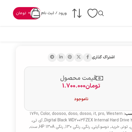
ورود / ثبت نام
0
تومان
اشتراک گذاری
قیمت محصول
تومان
1.700.000
ناموجود
سب:
Western
,
pro
,
it
,
dosoo
,
doso
,
doosoo
,
Color
,
176n
Digital Black WD2003FZEX Internal Hard Drive
,
آی تی
,
,
تونر
,
خرید
,
دوسو.آیتی
,
رنگی
,
رنگی 130
,
رنگی HP 130A
,
ست
,