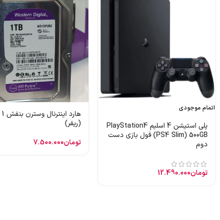
اتمام موجودی
هارد
(ریفر)
پلی استیشن 4 اسلیم PlayStation4
(PS4 Slim) 500GB فول بازی دست
تومان
7.500.000
دوم
تومان
12.490.000