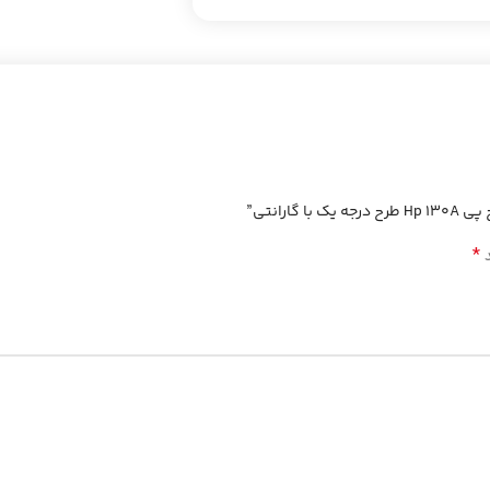
رانتی”
*
د