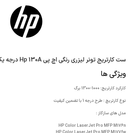
ست کارتریج تونر لیزری رنگی اچ پی Hp 130A درجه یک با گارانتی تعویض
ویژگی ها
کارکرد کارتریج: 1000-1300 برگ
نوع کارتریچ : طرح درجه 1 با تضمین کیفیت
مدل های سازگاز :
HP Color LaserJet Pro MFP M176n
HP Color LaserJet Pro MFP M177fw