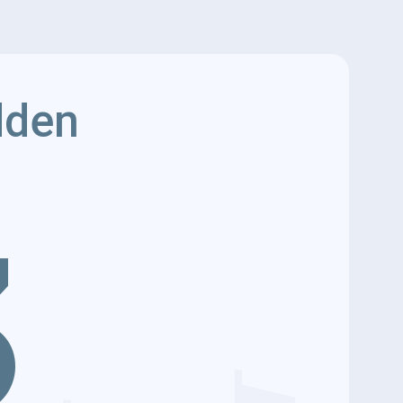
dden
3