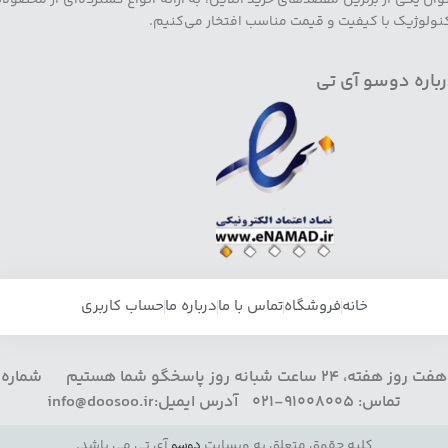
نولوژیک با کیفیت و قیمت مناسب افتخار می‌کنیم.
باره دوسو آی تی
خانه
فروشگاه
تماس با ما
درباره ما
حساب کاربری
هفت روز هفته، 24 ساعت شبانه روز پاسخگو شما هستیم شماره
تماس: 91008005-021 آدرس ایمیل:info@doosoo.ir
کلیه حقوق متعلق به وبسایت
دوسو
آی تی می باشد.