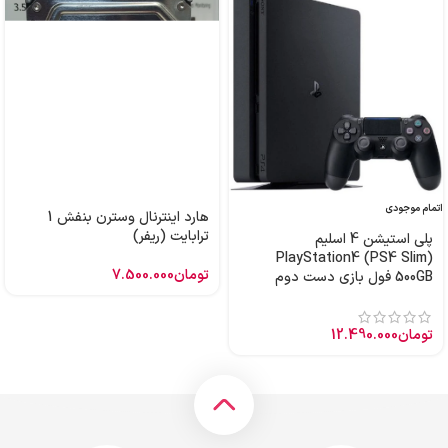
اتمام موجودی
هارد اینترنال وسترن بنفش 1
ترابایت (ریفر)
پلی استیشن 4 اسلیم
PlayStation4 (PS4 Slim)
تومان
7.500.000
500GB فول بازی دست دوم
تومان
12.490.000