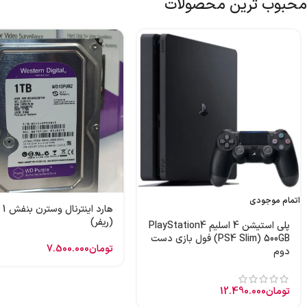
محبوب ترین محصولات
اتمام موجودی
هارد
(ریفر)
پلی استیشن 4 اسلیم PlayStation4
(PS4 Slim) 500GB فول بازی دست
تومان
7.500.000
دوم
تومان
12.490.000