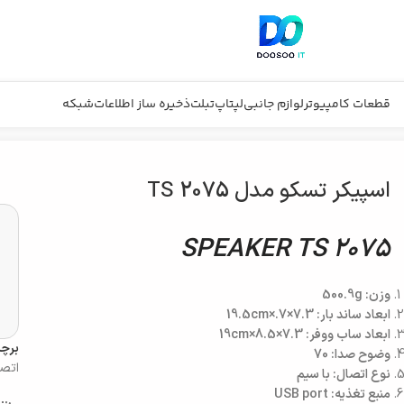
قطعات کامپیوتر
لوازم جانبی
لپتاپ
تبلت
ذخیره ساز اطلاعات
شبکه
اسپیکر تسکو مدل 2075 TS
SPEAKER TS 2075
وزن: 500.9g
ابعاد ساند بار: 7.3×7.×19.5cm
ابعاد ساب ووفر: 7.3×8.5×19cm
برچ
وضوح صدا: 70
اتصا
نوع اتصال: با سیم
منبع تغذیه: USB port