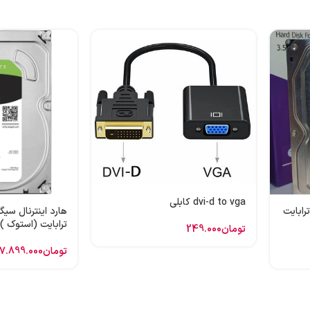
dvi-d to vga کابلی
 اینترنال وسترن بنفش 1 ترابایت
ترابایت (استوک )
تومان
249.000
تومان
7.899.000