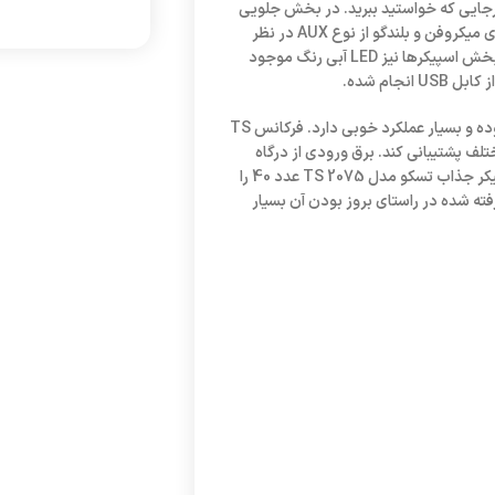
و با خود هرجایی که خواستید ببرید. در بخش جلویی
این اسپیکر یک پنل قرار دارد که برای زیاد و کم کردن صدا بوده و دو درگاه برای میکروفن و بلندگو از نوع AUX در نظر
گرفته شده است. از سمت دیگر در پشت دستگاه نیز شاهد ووفر هستیم. در بخش اسپیکرها نیز LED آبی رنگ موجود
توان و قدرت پخش صدا در این ساندبار و ووفر پرطرفدار تسکو برابر 6 وات بوده و بسیار عملکرد خوبی دارد. فرکانس TS
در محافل مختلف پشتیبانی کند. برق ورودی از درگاه
USB 5 ولت بوده و به خوبی کار تامین انرژی را انجام می‌دهد. آمپدانس اسپیکر جذاب تسکو مدل TS 2075 عدد 40 را
ه شده در راستای بروز بودن آن بسیار