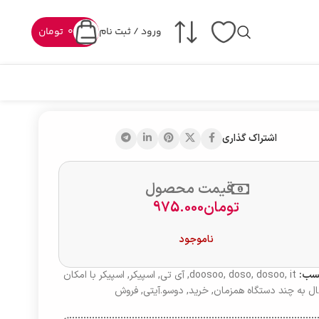
ورود / ثبت نام
0
تومان
اشتراک گذاری
قیمت محصول
تومان
975.000
ناموجود
سب:
it
,
dosoo
,
doso
,
doosoo
,
آی تی
,
اسپیکر
,
اسپیکر با امکان
ل به چند دستگاه همزمان
,
خرید
,
دوسو.آیتی
,
فروش