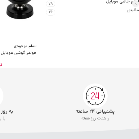
لوازم جانبی موبایل
78
مانیتور
26
اتمام موجودی
هولدر گوشی موبایل جی 
تو
پشتیبانی ۲۴ ساعته
به روز
و هفت روز هفته
با 