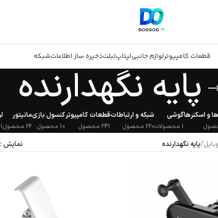
قطعات کامپیوتر
لوازم جانبی
لپتاپ
تبلت
ذخیره ساز اطلاعات
شبکه
پایه نگهدارنده
ا و اسکنرها
گوشی
شبکه و ارتباطات
قطعات کامپیوتر
کنسول بازی
مانیتور
ل
1 محصولات
220 محصول
241 محصول
10 محصول
26 محصول
311
وبایل
/
پایه نگهدارنده
نمایش