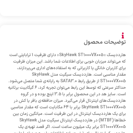
توضیحات محصول
هارددیسک «SkyHawk ST1000VX005» دارای ظرفیت 1 ترابایتی است
که می‌تواند میزبان خوبی برای اطلاعات شما باشد. این میزان ظرفیت
برای کاربران خانگی یا کاربرانی که به استفاده‌های اداری می‌پردازند،
مقدار مناسبی است. هارددیسک سیگیت مدل SkyHawk
ST1000VX005 از طریق رابط SATA3.0 به رایانه‌ی شما متصل می‌شود.
حداکثر سرعتی که توسط این رابط می‌توان تجربه کرد، 6 گیگابیت برثانیه
است. سایز هد در این محصول برابر با 3.5 اینچ بوده و در گروه
هارددیسک‌های اینترنال قرار می‌گیرد. میزان حافظه‌ی بافر یا کش در
SkyHawk ST1000VX005 برابر با 64 مگابایت است که مقدار مناسبی
برای یک هارددیسک اینترنال در این ظرفیت است. میانگین زمان بین
خطاها (MTBF) در هارددیسک اینترنال سیگیت مدل SkyHawk
ST1000VX005 برابر یک میلیون ساعت است. اگر قصد تهیه‌ی یک