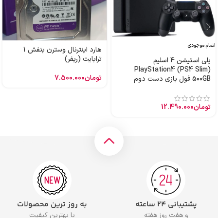
اتمام موجودی
هارد اینترنال وسترن بنفش 1
ترابایت (ریفر)
پلی استیشن 4 اسلیم
PlayStation4 (PS4 Slim)
تومان
7.500.000
500GB فول بازی دست دوم
تومان
12.490.000
پشتیبانی ۲۴ ساعته
به روز ترین محصولات
و هفت روز هفته
با بهترین کیفیت