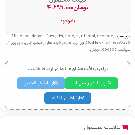
قیمت محصول
تومان
4.699.000
ناموجود
برچسب:
,
seagate
,
nternal
,
it
,
hard
,
dvr
,
Drive
,
dosoo
,
doso
,
1tb
ST1000VX005
,
SkyHawk
,
آی تی
,
خرید
,
خرید هارد
,
دوسو.آیتی
,
دی وی آر
,
سیگیت doosoo
,
فروش
برای دریافت مشاوره با ما در ارتباط باشید.
ارتباط در واتس اپ
ارتباط در گفتینو
ارتباط در تلگرام
اطلاعات محصول