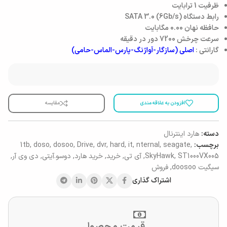
ظرفیت
1 ترابایت
رابط دستگاه
SATA 3.0 (6Gb/s)
حافظه نهان
0.00 مگابایت
سرعت چرخش
7200 دور در دقیقه
گارانتی :
اصلی (سازگار-آواژنگ-پارس-الماس-حامی)
افزودن به علاقه مندی
مقایسه
دسته:
هارد اینترنال
برچسب:
,
seagate
,
nternal
,
it
,
hard
,
dvr
,
Drive
,
dosoo
,
doso
,
1tb
ST1000VX005
,
SkyHawk
,
آی تی
,
خرید
,
خرید هارد
,
دوسو.آیتی
,
دی وی آر
,
سیگیت doosoo
,
فروش
اشتراک گذاری