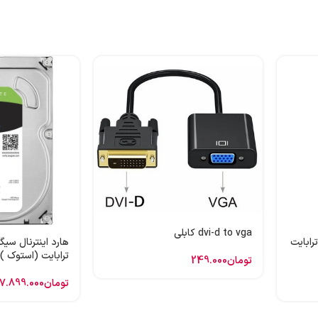
dvi-d to vga کابلی
 اینترنال وسترن بنفش 1 ترابایت
ترابایت (استوک )
تومان
249.000
تومان
7.899.000