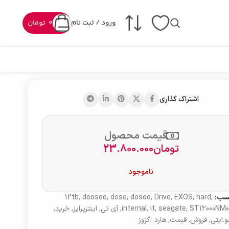
ورود / ثبت نام
0
تومان
اشتراک گذاری
قیمت محصول
تومان
23.800.000
ناموجود
سب:
,
hard
,
EXOS
,
Drive
,
dosoo
,
doso
,
doosoo
,
12tb
ST12000NM0
,
seagate
,
it
,
internal
,
آی تی
,
اینترپرایز
,
خرید
,
.آیتی
,
فروش
,
قیمت
,
هارد اگزوز