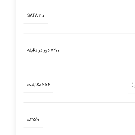
SATA ۳.۰
۷۲۰۰ دور در دقیقه
)
۲۵۶ مگابایت
۰.۳۵%