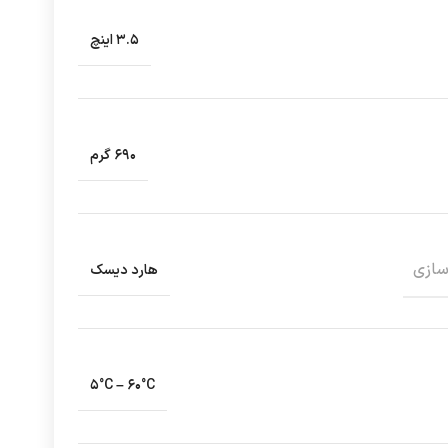
۳.۵ اینچ
۶۹۰ گرم
سازی
هارد دیسک
۵°C – ۶۰°C