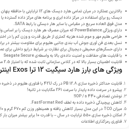
بالاترین عملکرد در میان تمامی هارد دیسک های 
دیسک رو برای استفاده در مرکز داده ابری و برنامه های مرکز داده گسترده یا
مدل فوق العاده سریع در مقیاس با سایر هار دیسکی با رابط SATA.
دارای ویژگی PowerBalance که میزان مصرف هر هارد دیسک را بر اساس وات / ترابایت تنظیم می کند!
طراحی هلیم مهر و موم شده هزینه کمتری از طریق قدرت و وزن کم را در اختیا
نسل بعدی فن آوری جوش آب بندی جانبی هلیوم برای مقاومت بیشتر در براب
دارای حسگرهای محیطی دیجیتال برای نظارت بر شرایط درایو داخلی برای عملک
با قابلیت های حفاظت و امنیت داده‌ی بالا به واسطه‌ی Seagate Secure
قابلیت اطمینان بسیار بالا که در کلاس سازمانی ثابت شده که با امتیاز 2.5 میلیون ساعت MTBF ثبت شده است.
ویژگی های بارز هارد سیگیت 12 ترا Exos اینترنال سری X14
قابلیت حداکثر ذخیره سازی 12.8 PB در رک 42U با فناوری هلیوم در ذخیره سازی!
پیشرو در سرعت داده پایدار با سرعت 261 مگابایت در ثانیه!
نوشتن تصادفی 440 IOP / s!
کاهش پیچیدگی ذخیره داده به لطف FastFormat Red.
میزان TCO در این مدل بسیار کاهش یافته و همینطور وزن کم 670 گرم و 31/0 W / TB آن قابل توجه است.
امکان ذخیره سازی 550 ترابایت در سال – با قدرت 10 برابر بیشتر میزان بار کاری نسبت به سایر درایوهای دسک تاپ
فناوری رمزگذاری اطلاعات