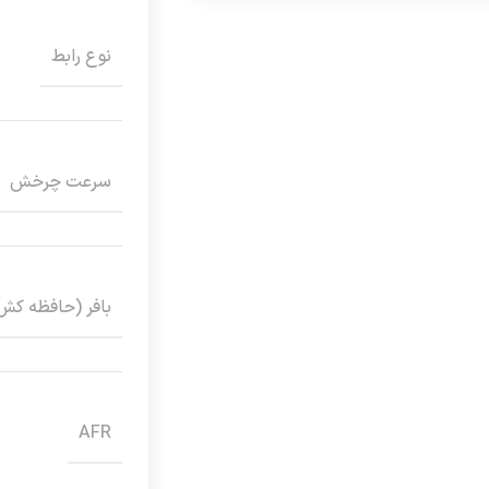
نوع رابط
سرعت چرخش
بافر (حافظه کش
AFR