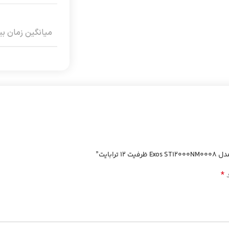
میانگین زمان بین خ
بایت”
*
د