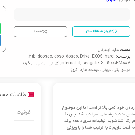
گارانتی :
شرکتی
افزودن به علاقه مندی
مقایسه
دسته:
هارد اینترنال
برچسب:
,
hard
,
EXOS
,
Drive
,
dosoo
,
doso
,
doosoo
,
12tb
ST12000NM0008
,
seagate
,
it
,
internal
,
آی تی
,
اینترپرایز
,
خرید
,
دوسو.آیتی
,
فروش
,
قیمت
,
هارد اگزوز
اطلاعات مح
 نسبت اغلب محصولات هم رده‌ی خود کمی بالا تر است اما این موضوع
ظرفیت
تصاص بدهید پشیمان نخواهید شد. پس با
اولین درایو 12 ترابایتی صنعت هارد دیسک با قابلیت 33٪ پتابایت بیشتر در هر رک آشنا شوید. تولیدات سری Exos برند
 قصد داریم تا به ترتیب شما را با ویژگی