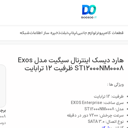
قطعات کامپیوتر
لوازم جانبی
لپتاپ
تبلت
ذخیره ساز اطلاعات
شبکه
یت
هارد دیسک اینترنال سیگیت مدل Exos
ST12000NM0008 ظرفیت 12 ترابایت
ویژگی ها :
ظرفیت: 12 ترابایت
سری ساخت: EXOS Enterprise
مدل: ST12000NM0008
برچ
سرعت چرخش: 7200 دور در دقیقه
008
نوع اتصال: SATA 3.0
دوسو