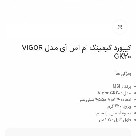
بزرگنمایی تصویر
کیبورد گیمینگ ام اس آی مدل VIGOR
GK20
ویژگی ها :
برند : MSI
مدل : Vigor GK20
ابعاد: 455x171x34 میلی متر
وزن: 620 گرم
نحوه اتصال : با سیم
طول کابل : 1.5 متر