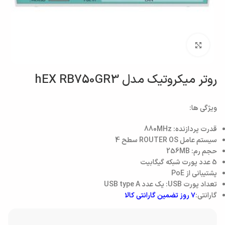
بزرگنمایی تصویر
روتر میکروتیک مدل hEX RB750GR3
ویژگی ها:
قدرت پردازنده: 880MHz
سیستم عامل ROUTER OS سطح 4
حجم رم: 256MB
5 عدد پورت شبکه گیگابیت
پشتیبانی از PoE
تعداد پورت USB: یک عدد USB type A
گارانتی:
۷ روز تضمین گارانتی کالا