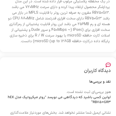
در یک محفظه پلاستیکی مرغوب قرار داده شده است. در این مدل
پردازشگر محصول ارتقاء پیدا کرده و دارای سرعت 720MHz می باشد
.RB750Gr3 مقرون به صرفه ترین روتر با قابلیت MPLS در بازار می
باشد RB750Gr3 دارای سخت افزاری قدرتمند شامل CPU 880MHz دو
هسته ای و رم 256MB می باشد این روتر قابلیت پشتیبانی از رمزگذاری
سخت افزاری برای (IPsec (~ 450Mbps و سرور Dude و پشتیبانی از
اسلات کارت حافظه microSD با بهبود سرعت R / W برای ذخیره سازی
پایگاه داده درکارت حافظه up to 128GB) microSD) دانست.
دیدگاه کاربران
نقد و بررسی‌ها
هنوز بررسی‌ای ثبت نشده است.
اولین کسی باشید که دیدگاهی می نویسد “روتر میکروتیک مدل hEX
RB750GR3”
نشانی ایمیل شما منتشر نخواهد شد.
بخش‌های موردنیاز علامت‌گذاری