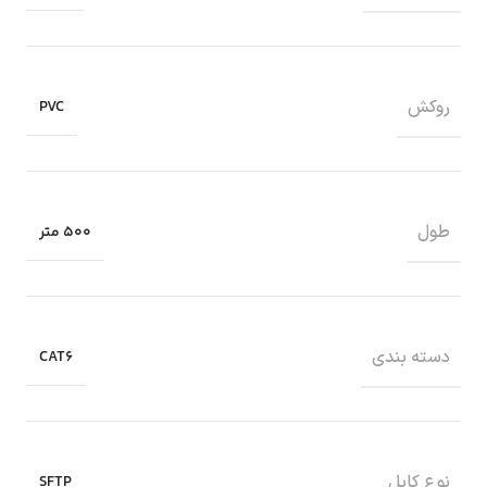
روکش
PVC
طول
500 متر
دسته بندی
CAT6
نوع کابل
SFTP