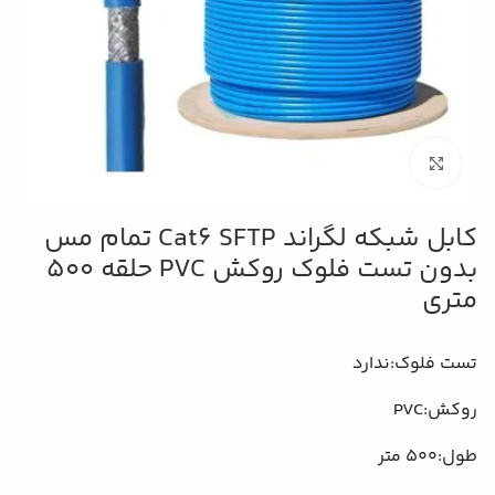
بزرگنمایی تصویر
کابل شبکه لگراند Cat6 SFTP تمام مس
بدون تست فلوک روکش PVC حلقه 500
متری
تست فلوک:
ندارد
روکش:
PVC
طول:
500 متر