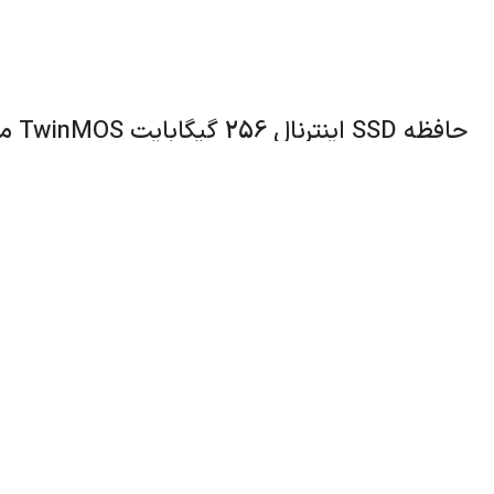
حافظه SSD اینترنال 256 گیگابایت TwinMOS مدل H2 Ultra
و ضخامت 6.9 میلی‌متر است و انتخاب مناسبی برای گیمرها، مهندسین 
بخشیدن به سیستم است. پس اگر قصد خرید sd
سرعت نوشتن ترتیبی تا حداکثر 550 مگابایت بر ثانیه را ت
عملکرد بی صدا، مقاومت بالایی در برابر ضربه و شوک داشته تا خیال شما را
دیگر مشخصات این حافظه SSD اینترنال قلمداد می‌شوند.