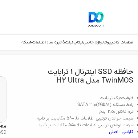
قطعات کامپیوتر
لوازم جانبی
لپتاپ
تبلت
ذخیره ساز اطلاعات
شبکه
حافظه SSD اینترنال 1 ترابایت
TwinMOS مدل H2 Ultra
ظرفیت:
یک ترابایت
رابط دستگاه
SATA 3.0:(6Gb/s)
فرم فاکتور
:
2.5 اینچ
سرعت خواندن ترتیبی اطلاعات
تا: 580 مگابایت بر ثانیه
سرعت نوشتن ترتیبی اطلاعات
تا: 550 مگابایت بر ثانیه
برچ
گارانتی : اصلی
SSD