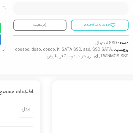
افزودن به علاقه مندی
مقایسه
دسته:
SSD اینترنال
برچسب:
,
SSD SATA
,
ssd
,
SATA SSD
,
it
,
dosoo
,
doso
,
doosoo
TWINMOS SSD
,
آی تی
,
خرید
,
دوسو.آیتی
,
فروش
اطلاعات محصو
مدل