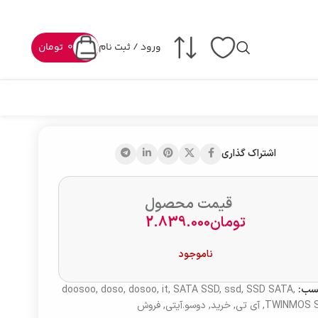
ورود / ثبت نام
0
تومان
اشتراک گذاری
قیمت محصول
تومان
2.839.000
ناموجود
سب:
,
SSD SATA
,
ssd
,
SATA SSD
,
it
,
dosoo
,
doso
,
doosoo
TWINMOS 
,
آی تی
,
خرید
,
دوسو.آیتی
,
فروش