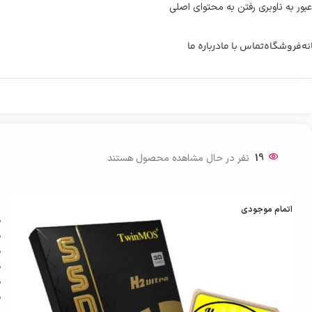
عبور به ناوبری
رفتن به محتوای اصلی
نه
فروشگاه
تماس با ما
درباره ما
خانه
/
ذخیره ساز اطلاعات
/
حافظه اس اس دی
/
SSD اینترنال
/
حافظه SSD اینترنال 1 ترابایت TwinMOS مدل H2 Ultra
19
نفر در حال مشاهده محصول هستند
اتمام موجودی