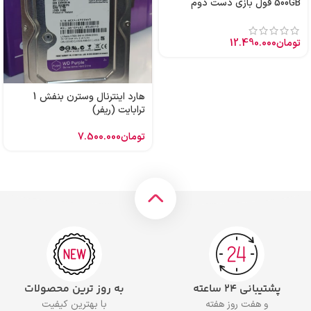
500GB فول بازی دست دوم
تومان
12.490.000
هارد اینترنال وسترن بنفش 1
ترابایت (ریفر)
تومان
7.500.000
پشتیبانی ۲۴ ساعته
به روز ترین محصولات
و هفت روز هفته
با بهترین کیفیت