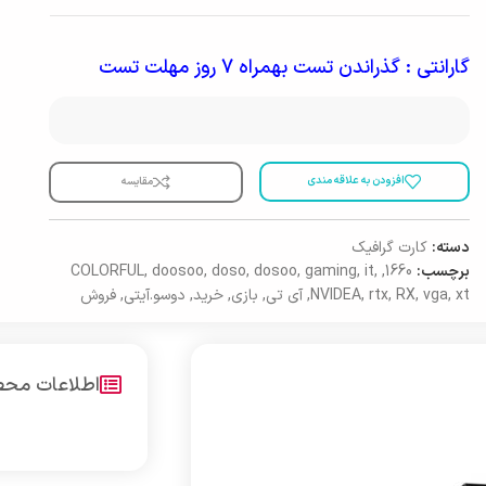
گارانتی : گذراندن تست بهمراه 7 روز مهلت تست
افزودن به علاقه مندی
مقایسه
کارت گرافیک
دسته:
COLORFUL
,
doosoo
,
doso
,
dosoo
,
gaming
,
it
,
,
1660
برچسب:
فروش
,
دوسو.آیتی
,
خرید
,
بازی
,
آی تی
,
NVIDEA
,
rtx
,
RX
,
vga
,
xt
اعات محصول