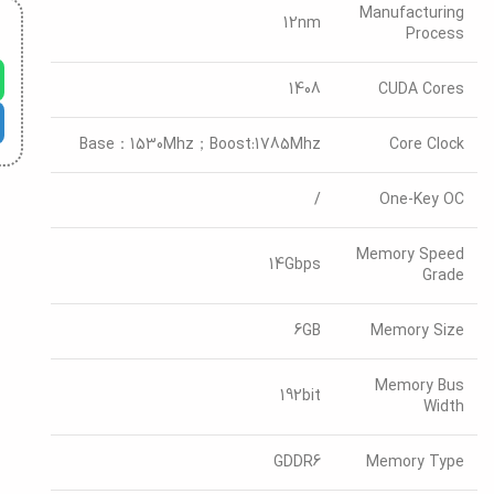
Manufacturing
12nm
Process
1408
CUDA Cores
Base：1530Mhz；Boost:1785Mhz
Core Clock
/
One-Key OC
Memory Speed
14Gbps
Grade
6GB
Memory Size
Memory Bus
192bit
Width
GDDR6
Memory Type