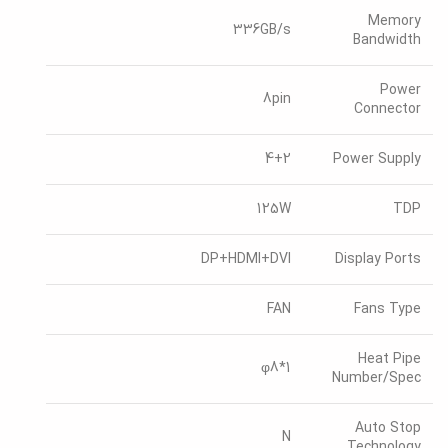
Memory
336GB/s
Bandwidth
Power
8pin
Connector
4+2
Power Supply
125W
TDP
DP+HDMI+DVI
Display Ports
FAN
Fans Type
Heat Pipe
1*φ8
Number/Spec
Auto Stop
N
Technology