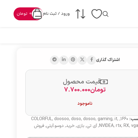
تومان
0
ورود / ثبت نام
اشتراک گذاری
قیمت محصول
7.700.000
تومان
ناموجود
COLORFUL
,
doosoo
,
doso
,
dosoo
,
gaming
,
it
,
,
1660
برچ
فروش
,
دوسو.آیتی
,
خرید
,
بازی
,
آی تی
,
NVIDEA
,
rtx
,
RX
,
vg