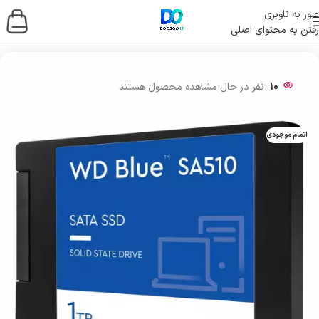
عبور به ناوبری
رفتن به محتوای اصلی
خانه
/
ذخیره ساز اطلاعات
/
حافظه اس اس دی
/
SSD اینترنال
10
نفر در حال مشاهده محصول هستند
اتمام موجودی