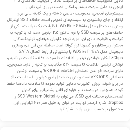
دلایل محبوبیت حافظه‌های پر سرعت SSD را دریابید. SSDهای 2.5
اینچی به دلیل سرعت بیشتر و امکان نصب بر روی لپ تاپ و
سیستم‌های قدیمی، محبوبیت خاصی داشته و یک گزینه عالی برای
ارتقاء و جان بخشیدن به سیستم‌های قدیمی است. حافظه SSD اینترنال
وسترن دیجیتال مدل WD Blue SA510 با ظرفیت یک ترابایت، یکی از
حافظه‌های پر سرعت SSD با فرم فاکتور 2.5 اینچی است که با توجه به
کیفیت و ظرفیت بالای آن، مورد توجه کاربران حرفه‌ای، تولیدکنندگان
محتوا، ویراستاران و گیمرها قرار گرفته است.حافظه اس اس دی وسترن
دیجیتال مدل WDS100T3B0A با پشتیبانی از رابط اتصال SATA
6Gbps امکان خواندن ترتیبی اطلاعات تا سرعت 560 مگابایت بر ثانیه و
نوشتن ترتیبی اطلاعات تا سرعت 520 مگابایت بر ثانیه را دارد. همچنین،
دارای سرعت خواندن تصادفی اطلاعات 90K IOPS و سرعت نوشتن
تصادفی 82K IOPS است.وسترن دیجیتال این درایو را با مقاومت بالا
در برابر شوک، لرزش تغییرات دمایی تولید نموده تا سلامت داده‌ها حفظ
گردد. همچنین در وصف نرم افزارهای قابل پشتیبانی برای کنترل
قسمت‌های مختلف این SSD، می‌توان به SSD Western Digital و
Dropbox اشاره کرد.در نهایت می‌توان به طول عمر 400 ترابایتی این
محصول بر حسب میزان رایت اشاره کرد.