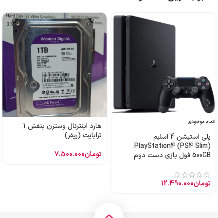
اتمام موجودی
هارد اینترنال وسترن بنفش 1
ترابایت (ریفر)
پلی استیشن 4 اسلیم
PlayStation4 (PS4 Slim)
تومان
7.500.000
500GB فول بازی دست دوم
تومان
12.490.000