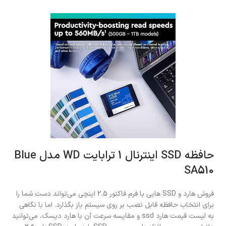
حافظه SSD اینترنال 1 ترابایت WD مدل Blue
SA510
فروش هارد و SSD هایی با فرم فاکتور 2.5 اینچی می‌تواند دست شما را
برای انتخاب حافظه قابل نصب بر روی سیستم باز بگذارد. اما با نگاهی
به لیست قیمت هارد ssd و مقایسه سرعت آن با هارد دیسک، می‌توانید