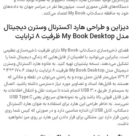
بزرگ‌ترین تولید کنندگان هارد دیسک کامپیوتر به همراه تولید SSD و
دستگاه‌های فلش مموری است. میلیون‌ها نفر در سراسر جهان به داده‌های
خود به حافظه دسک‌تاپ My Book اعتماد می‌کنند.
دیزاین و طراحی هارد اکسترنال وسترن دیجیتال
مدل My Book Desktop ظرفیت 8 ترابایت
فضای ذخیره‌سازی دسک‌تاپ My Book دارای ظرفیت ذخیره‌سازی عظیمی
است، بنابراین می‌توانید با اطمینان از فایل‌هایی که زندگی دیجیتال شما را
تشکیل می‌دهند، نسخه پشتیبان تهیه کنید. به علاوه هارد اکسترنال وسترن
دیجیتال مدل My Book Desktop ظرفیت 8 ترابایت با ابعاد 170.6 *49 *
139.3 میلی‌متر قابل حمل بوده و به راحتی می‌توان در نقطه و مکانی که
هستند به فایل‌ها، اسناد و تصاویر مورد نیاز دسترسی داشته باشید. اتصال
به سیستم از طریق USB 3.0 انجام شده تا سرعت نقل و انتقال اطلاعات به
طرز قابل قبولی بالا باشد ولی به نمونه‌های سریع‌تر یعنی USB Type C
نمی‌رسد. به خاطر طراحی این هارد برای استفاده به عنوان هارد اکسترنال
دسکتاپ، ‌کابل USB آن اندازه مناسبی دارد و در صورتی که کیس شما روی
زمین قرار دارد نیز، مشکلی برای قرار دادن این هارد بر روی میز نخواهید
داشت.