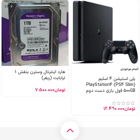
اتمام موجودی
هارد اینترنال وسترن بنفش 1
ترابایت (ریفر)
پلی استیشن 4 اسلیم
PlayStation4 (PS4 Slim)
تومان
7.500.000
500GB فول بازی دست دوم
تومان
12.490.000