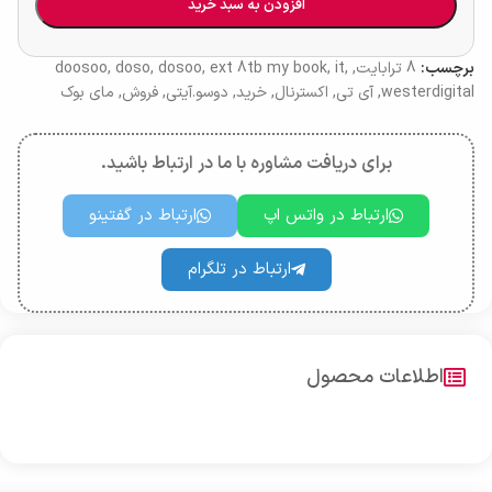
افزودن به سبد خرید
برچسب:
8 ترابایت
,
,
it
,
ext 8tb my book
,
dosoo
,
doso
,
doosoo
westerdigital
,
آی تی
,
اکسترنال
,
خرید
,
دوسو.آیتی
,
فروش
,
مای بوک
برای دریافت مشاوره با ما در ارتباط باشید.
ارتباط در واتس اپ
ارتباط در گفتینو
ارتباط در تلگرام
اطلاعات محصول