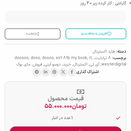
گارانتی : کار کرده زیر 40 روز
افزودن به علاقه مندی
مقایسه
دسته:
هارد اکسترنال
برچسب:
8 ترابایت
,
,
it
,
ext 8tb my book
,
dosoo
,
doso
,
doosoo
westerdigital
,
آی تی
,
اکسترنال
,
خرید
,
دوسو.آیتی
,
فروش
,
مای بوک
اشتراک گذاری
قیمت محصول
تومان
55.000.000
1 عدد در انبار