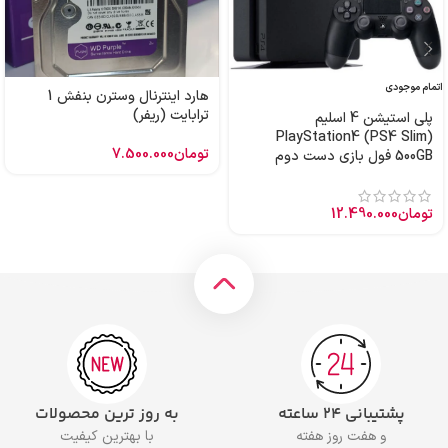
اتمام موجودی
هارد اینترنال وسترن بنفش 1
ترابایت (ریفر)
پلی استیشن 4 اسلیم
PlayStation4 (PS4 Slim)
تومان
7.500.000
500GB فول بازی دست دوم
تومان
12.490.000
پشتیبانی ۲۴ ساعته
به روز ترین محصولات
و هفت روز هفته
با بهترین کیفیت