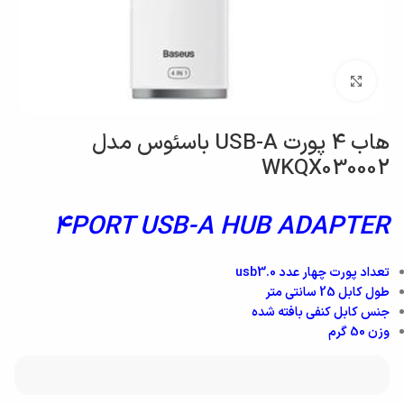
بزرگنمایی تصویر
هاب 4 پورت USB-A باسئوس مدل
WKQX030002
4PORT USB-A HUB ADAPTER
تعداد پورت‌ چهار عدد usb3.0
طول کابل 25 سانتی متر
جنس کابل کنفی بافته شده
وزن 50 گرم