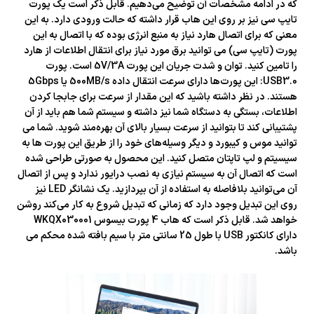
که در ادامه مشخصات آن توضیح می‌دهیم. قابل ذکر است یک پورت
تایپ سی نیز بر روی این هاب قرار داشته که حالت ورودی دارد. به این
معنی که برای اتصال هارد نیاز به منبع انرژی بوده که با اتصال به این
پورت (تایپ سی) می توانید برق مورد نیاز برای انتقال اطلاعات از هارد
را تامین کنید. توان و شدت جریان این پورت 5V/3A است. پورت
USB3.0: این پورت‌ها دارای سرعت انتقال داده 500MB/s یا 5Gbps
هستند. در نظر داشته باشید که این مقدار از سرعت برای جابجا کردن
اطلاعات، بستگی به دستگاه شما نیز داشته و سیستم شما هم باید از آن
پشتیبانی کند تا بتوانید از سرعت بسیار بالای آن بهره‌مند شوید. شما می
توانید موس و کیبورد و دیگر وسیله‌های خود را از طریق این پورت ها به
سیسیتم و لپ تاپتان متصل کنید. این محصول به صورتی طراحی شده
است که اتصال آن به سیستم نیازی به نصب درایور ندارد و پس از اتصال
آن می‌توانید بلافاصله به استفاده از آن بپردازید. یک نشانگر LED نیز
روی این تبدیل وجود دارد که زمانی که تبدیل شروع به کار می‌کند روشن
خواهد شد. قابل ذکر است که هاب 4 پورت بیسوس WKQX030001
دارای کانکتور USB با طول 25 سانتی متر با سیم بافته شده محکم می
باشد.