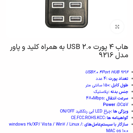
بزرگنمایی تصویر
هاب 4 پورت USB 2.0 به همراه کلید و پاور
مدل 9216
9216 USB2.0 4Port HUB
تعداد پورت :
4 عدد
طول کابل :
150 سانتی متر
جنس بدنه :
پلاستیک
سرعت انتقال :
480Mbps
Power :
DC5V
ویژگی ها :
چراغ LED آبی رنگکلید ON/OFF
گواهینامه ها :
CE.FCC.ROHS.KCC
سازگار با سیستم‌عامل‌های :
windows 2k/XP/ Vista / Win7 / Linux /
MAC os 10.0