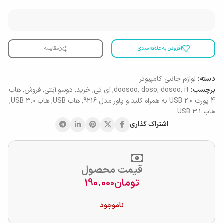
افزودن به علاقه مندی
مقایسه
دسته:
لوازم جانبی کامپیوتر
برچسب:
it
,
dosoo
,
doso
,
doosoo
,
آی تی
,
خرید
,
دوسو.آیتی
,
فروش
,
هاب
4 پورت USB 2.0 به همراه کلید و پاور مدل 9216
,
هاب USB
,
هاب USB 3.0
,
هاب USB 3.1
اشتراک گذاری
قیمت محصول
تومان
190.000
ناموجود