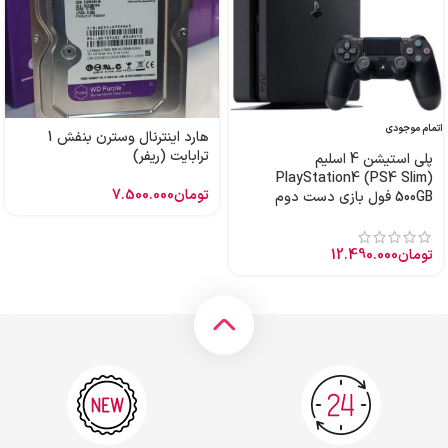
اتمام موجودی
هارد اینترنال وسترن بنفش 1
ترابایت (ریفر)
پلی استیشن 4 اسلیم
PlayStation4 (PS4 Slim)
تومان
7.500.000
500GB فول بازی دست دوم
تومان
12.490.000