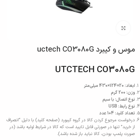
بزرگنمایی تصویر
موس و کیبرد uctech CO3080G
UTCTECH CO3080G
ابعاد: 20×124×430 میلی‌متر
وزن: 200 گرم
نوع اتصال: با سیم
نوع رابط: USB
تعداد کلید: 104 عدد
درخواست مرجوع کردن کالا در گروه کیبورد (صفحه کلید) با دلیل “انصراف
از خرید” تنها در صورتی قابل تایید است که کالا در شرایط اولیه باشد (در
صورت پلمپ بودن، کالا نباید باز شده باشد).