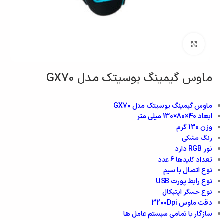
بزرگنمایی تصویر
ماوس گیمینگ یوسیتک مدل GX70
ماوس گیمینگ یوسیتک مدل GX70
ابعاد
40×80×130 میلی متر
وزن
130 گرم
رنگ
مشکی
نور RGB
دارد
تعداد کلیدها
6 عدد
نوع اتصال
با سیم
نوع رابط
پورت USB
نوع حسگر
اپتیکال
دقت ماوس
3200Dpi
سازگار با
تمامی سیستم عامل ها