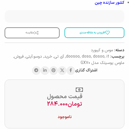
کشور سازنده
چین
افزودن به علاقه مندی
مقایسه
دسته:
موس و کیبورد
برچسب:
it
,
dosoo
,
doso
,
doosoo
,
آی تی
,
خرید
,
دوسو.آیتی
,
فروش
,
ماوس یوسیتک مدل GX70
اشتراک گذاری
قیمت محصول
تومان
284.000
ناموجود