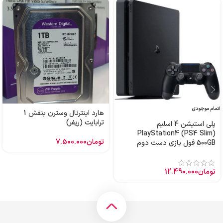
اتمام موجودی
هارد اینترنال وسترن بنفش 1
ترابایت (ریفر)
پلی استیشن 4 اسلیم
PlayStation4 (PS4 Slim)
تومان
7.500.000
500GB فول بازی دست دوم
تومان
12.490.000