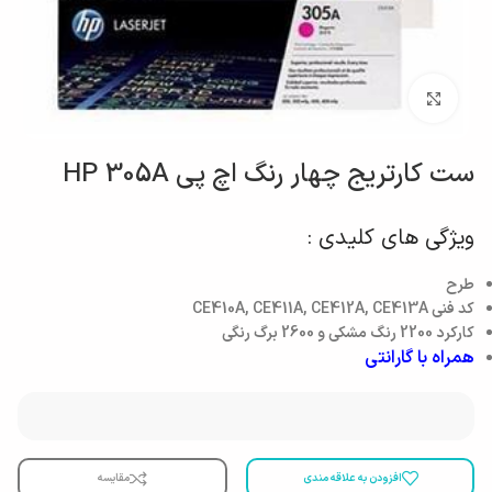
بزرگنمایی تصویر
ست کارتریج چهار رنگ اچ پی HP 305A
ویژگی های کلیدی :
طرح
کد فنی CE410A, CE411A, CE412A, CE413A
کارکرد 2200 رنگ مشکی و 2600 برگ رنگی
همراه با گارانتی
افزودن به علاقه مندی
مقایسه