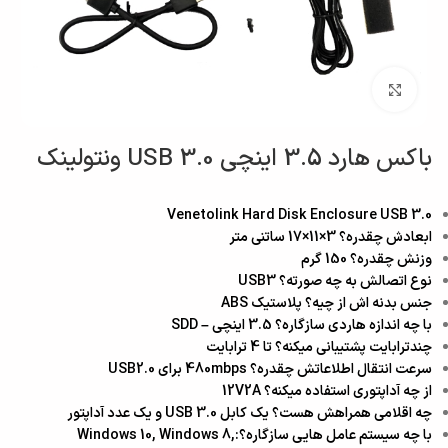
بزرگنمایی تصویر
باکس هارد 3.5 اینچی USB 3.0 ونتولینک
Venetolink Hard Disk Enclosure USB 3.0
ابعادش چقدره؟ 3×11×17 ساتنی متر
وزنش چقدره؟ 150 گرم
نوع اتصالش به چه صورته؟ USB3
جنس بدنه اش از چیه؟ پلاستیک ABS
با چه اندازه هاردی سازگاره؟ 3.5 اینچی – SDD
چندترابایت پشتیبانی میکنه؟ تا 4 ترابایت
سرعت انتقال اطلاعاتش چقدره؟ 480mbps برای USB2.0
از چه آداپتوری استفاده میکنه؟ 12V2A
چه اقلامی همراهش هست؟ یک کابل USB 3.0 و یک عدد آداپتور
با چه سیستم عامل هایی سازگاره؟:Windows 10, Windows 8,